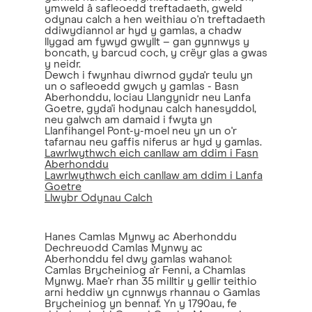
ymweld â safleoedd treftadaeth, gweld
odynau calch a hen weithiau o'n treftadaeth
ddiwydiannol ar hyd y gamlas, a chadw
llygad am fywyd gwyllt – gan gynnwys y
boncath, y barcud coch, y crëyr glas a gwas
y neidr.
Dewch i fwynhau diwrnod gyda'r teulu yn
un o safleoedd gwych y gamlas - Basn
Aberhonddu, lociau Llangynidr neu Lanfa
Goetre, gyda'i hodynau calch hanesyddol,
neu galwch am damaid i fwyta yn
Llanfihangel Pont-y-moel neu yn un o'r
tafarnau neu gaffis niferus ar hyd y gamlas.
Lawrlwythwch eich canllaw am ddim i Fasn
Aberhonddu
Lawrlwythwch eich canllaw am ddim i Lanfa
Goetre
Llwybr Odynau Calch
Hanes Camlas Mynwy ac Aberhonddu
Dechreuodd Camlas Mynwy ac
Aberhonddu fel dwy gamlas wahanol:
Camlas Brycheiniog a'r Fenni, a Chamlas
Mynwy. Mae'r rhan 35 milltir y gellir teithio
arni heddiw yn cynnwys rhannau o Gamlas
Brycheiniog yn bennaf. Yn y 1790au, fe