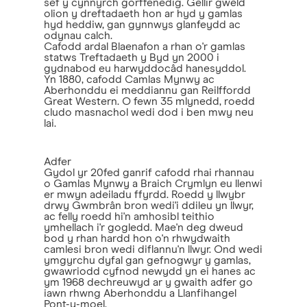
sef y cynnyrch gorffenedig. Gellir gweld
olion y dreftadaeth hon ar hyd y gamlas
hyd heddiw, gan gynnwys glanfeydd ac
odynau calch.
Cafodd ardal Blaenafon a rhan o'r gamlas
statws Treftadaeth y Byd yn 2000 i
gydnabod eu harwyddocâd hanesyddol.
Yn 1880, cafodd Camlas Mynwy ac
Aberhonddu ei meddiannu gan Reilffordd
Great Western. O fewn 35 mlynedd, roedd
cludo masnachol wedi dod i ben mwy neu
lai.
Adfer
Gydol yr 20fed ganrif cafodd rhai rhannau
o Gamlas Mynwy a Braich Crymlyn eu llenwi
er mwyn adeiladu ffyrdd. Roedd y llwybr
drwy Gwmbrân bron wedi'i ddileu yn llwyr,
ac felly roedd hi'n amhosibl teithio
ymhellach i'r gogledd. Mae'n deg dweud
bod y rhan hardd hon o'n rhwydwaith
camlesi bron wedi diflannu'n llwyr. Ond wedi
ymgyrchu dyfal gan gefnogwyr y gamlas,
gwawriodd cyfnod newydd yn ei hanes ac
ym 1968 dechreuwyd ar y gwaith adfer go
iawn rhwng Aberhonddu a Llanfihangel
Pont-y-moel.