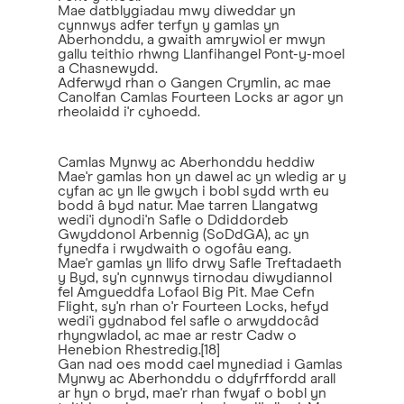
Mae datblygiadau mwy diweddar yn
cynnwys adfer terfyn y gamlas yn
Aberhonddu, a gwaith amrywiol er mwyn
gallu teithio rhwng Llanfihangel Pont-y-moel
a Chasnewydd.
Adferwyd rhan o Gangen Crymlin, ac mae
Canolfan Camlas Fourteen Locks ar agor yn
rheolaidd i'r cyhoedd.
Camlas Mynwy ac Aberhonddu heddiw
Mae'r gamlas hon yn dawel ac yn wledig ar y
cyfan ac yn lle gwych i bobl sydd wrth eu
bodd â byd natur. Mae tarren Llangatwg
wedi'i dynodi'n Safle o Ddiddordeb
Gwyddonol Arbennig (SoDdGA), ac yn
fynedfa i rwydwaith o ogofâu eang.
Mae'r gamlas yn llifo drwy Safle Treftadaeth
y Byd, sy'n cynnwys tirnodau diwydiannol
fel Amgueddfa Lofaol Big Pit. Mae Cefn
Flight, sy'n rhan o'r Fourteen Locks, hefyd
wedi'i gydnabod fel safle o arwyddocâd
rhyngwladol, ac mae ar restr Cadw o
Henebion Rhestredig.[18]
Gan nad oes modd cael mynediad i Gamlas
Mynwy ac Aberhonddu o ddyfrffordd arall
ar hyn o bryd, mae'r rhan fwyaf o bobl yn