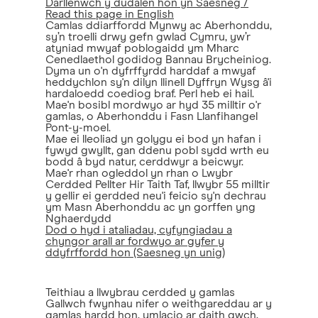
Darllenwch y dudalen hon yn Saesneg /
Read this page in English
Camlas ddiarffordd Mynwy ac Aberhonddu,
sy’n troelli drwy gefn gwlad Cymru, yw’r
atyniad mwyaf poblogaidd ym Mharc
Cenedlaethol godidog Bannau Brycheiniog.
Dyma un o'n dyfrffyrdd harddaf a mwyaf
heddychlon sy'n dilyn llinell Dyffryn Wysg â'i
hardaloedd coediog braf. Perl heb ei hail.
Mae'n bosibl mordwyo ar hyd 35 milltir o'r
gamlas, o Aberhonddu i Fasn Llanfihangel
Pont-y-moel.
Mae ei lleoliad yn golygu ei bod yn hafan i
fywyd gwyllt, gan ddenu pobl sydd wrth eu
bodd â byd natur, cerddwyr a beicwyr.
Mae'r rhan ogleddol yn rhan o Lwybr
Cerdded Pellter Hir Taith Taf, llwybr 55 milltir
y gellir ei gerdded neu'i feicio sy'n dechrau
ym Masn Aberhonddu ac yn gorffen yng
Nghaerdydd
Dod o hyd i ataliadau, cyfyngiadau a
chyngor arall ar fordwyo ar gyfer y
ddyfrffordd hon (Saesneg yn unig)
Teithiau a llwybrau cerdded y gamlas
Gallwch fwynhau nifer o weithgareddau ar y
gamlas hardd hon, ymlacio ar daith gwch,