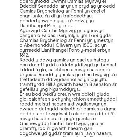
dderbyniodd Cwmni Camlas Mynwy ei
Ddeddf Seneddol ar yr un pryd ag yr oedd
Camlas Brycheiniog a'r Fenni yn cael ei
chynllunio. Yn dilyn trafodaethau,
penderfynwyd cysylltu'r ddwy yn
Llanfihangel Pont-y-moel.
Agorwyd Camlas Mynwy, yn cynnwys
cangen o Falpas i Grymlyn, ym 1799 gyda
Chamlas Brycheiniog a'r Fenni yn ymestyn
o Aberhonddu i Gilwern ym 1800, ac yn
cyrraedd Llanfihangel Pont-y-moel erbyn
1812.
Roedd y ddwy gamlas yn cael eu hategu
gan dramffyrdd a ddefnyddiwyd yn bennaf
i ddod â glo, calchfaen a mwyn haearn o'r
bryniau. Roedd y gamlas yn rhan bwysig o'n
treftadaeth ddiwydiannol ac yn cysylltu
tramffyrdd Hill â gwaith haearn Blaenafon a'r
gefeiliau yng Ngarnddyrys.
Er eu bod wedi'u creu'n wreiddiol i gludo
glo, calchfaen a chynhyrchion amaethyddol,
roedd meistri haearn a diwydianwyr yn
gwneud defnydd helaeth o'r gamlas a dyma
oedd eu prif rwydwaith cludo, gan ddod â'r
mwyn haearn crai i fyny'r gamlas o
Gasnewydd i Lanfa Llan-ffwyst, yna ar
dramffyrdd i'r gwaith haearn gan
ddychwelyd gyda'r tramiau'n llawn haearn,