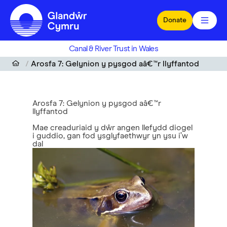
Skip to main content
Donate
Canal & River Trust in Wales
Arosfa 7: Gelynion y pysgod aâ€™r llyffantod
Arosfa 7: Gelynion y pysgod aâ€™r
llyffantod
Mae creaduriaid y dŵr angen llefydd diogel
i guddio, gan fod ysglyfaethwyr yn ysu i’w
dal