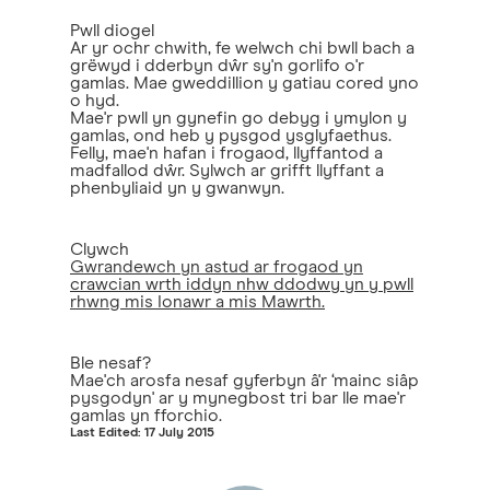
Pwll diogel
Ar yr ochr chwith, fe welwch chi bwll bach a
grëwyd i dderbyn dŵr sy'n gorlifo o'r
gamlas. Mae gweddillion y gatiau cored yno
o hyd.
Mae'r pwll yn gynefin go debyg i ymylon y
gamlas, ond heb y pysgod ysglyfaethus.
Felly, mae'n hafan i frogaod, llyffantod a
madfallod dŵr. Sylwch ar grifft llyffant a
phenbyliaid yn y gwanwyn.
Clywch
Gwrandewch yn astud ar frogaod yn
crawcian wrth iddyn nhw ddodwy yn y pwll
rhwng mis Ionawr a mis Mawrth.
Ble nesaf?
Mae'ch arosfa nesaf gyferbyn â'r ‘mainc siâp
pysgodyn' ar y mynegbost tri bar lle mae'r
gamlas yn fforchio.
Last Edited: 17 July 2015