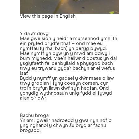
View this page in English
Y da a'r drwg
Mae gweision y neidr a mursennod ymhlith
ein pryfed prydferthaf – ond mae eu
nymffau (y rhai bach) yn beryg bywyd.
Mae nymff yn byw yn y mwd am ddwy i
bum mlynedd. Mae'n heliwr didostur, yn dal
ysglyfaeth fel penbyliaid a physgod bach
trwy eu trywanu gyda'r bachyn ar ei wefus
isaf.
Bydd y nymff yn gadael y dŵr maes o law
trwy gropian i fyny coesyn corsen, cyn
troi'n bryfyn llawn dwf sy'n hedfan. Ond
ychydig wythnosau'n unig fydd ei fywyd
allan o'r dŵr.
Bachu broga
Yn aml, gwelir nadroedd y gwair yn nofio
yng nghanol y chwyn â'u bryd ar fachu
brogaod.